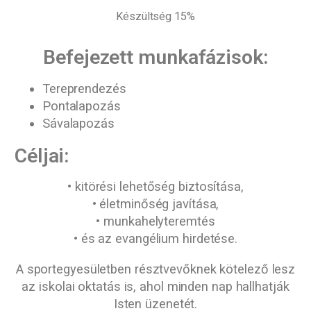
Készültség 15%
Befejezett munkafázisok:
Tereprendezés
Pontalapozás
Sávalapozás
Céljai:
•
kitörési lehetőség biztosítása,
•
életminőség javítása,
•
munkahelyteremtés
•
és az evangélium hirdetése.
A sportegyesületben résztvevőknek kötelező lesz
az iskolai oktatás is, ahol minden nap hallhatják
Isten üzenetét.