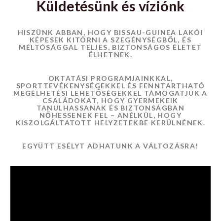
Küldetésünk és víziónk
HISZÜNK ABBAN, HOGY BISSAU-GUINEA LAKÓI
KÉPESEK KITÖRNI A SZEGÉNYSÉGBŐL, ÉS
MÉLTÓSÁGGAL TELJES, BIZTONSÁGOS ÉLETET
ÉLHETNEK.
OKTATÁSI PROGRAMJAINKKAL,
SPORTTEVÉKENYSÉGEKKEL ÉS FENNTARTHATÓ
MEGÉLHETÉSI LEHETŐSÉGEKKEL TÁMOGATJUK A
CSALÁDOKAT, HOGY GYERMEKEIK
TANULHASSANAK ÉS BIZTONSÁGBAN
NŐHESSENEK FEL – ANÉLKÜL, HOGY
KISZOLGÁLTATOTT HELYZETEKBE KERÜLNÉNEK.
EGYÜTT ESÉLYT ADHATUNK A VÁLTOZÁSRA!