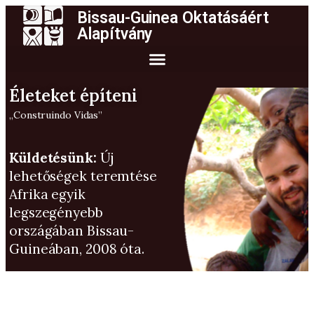
Bissau-Guinea Oktatásáért
Alapítvány
Életeket építeni
„Construindo Vidas”​
Küldetésünk:
Új
lehetőségek teremtése
Afrika egyik
legszegényebb
országában Bissau-
Guineában, 2008 óta.